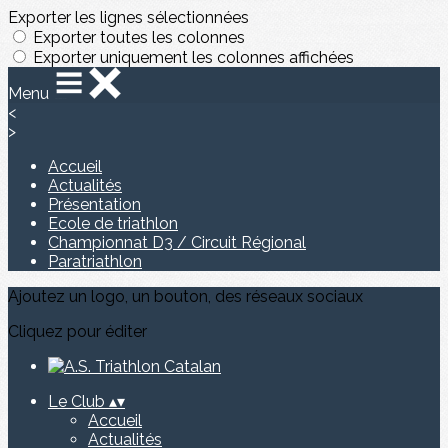
Exporter les lignes sélectionnées
Exporter toutes les colonnes
Exporter uniquement les colonnes affichées
Menu
<
>
Accueil
Actualités
Présentation
Ecole de triathlon
Championnat D3 / Circuit Régional
Paratriathlon
Ajoutez un logo, un bouton, des réseaux sociaux
Cliquez pour éditer
Le Club
▴
▾
Accueil
Actualités