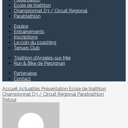
Ecole de triathlon
Championnat D3 / Circuit Régional
Paratriathlon
Equipe
Entraînements
Inscriptions
Le coin du coaching
Tenues Club
Triathlon d'Argelès-sur-Mer
Run & Bike de Perpignan
Partenaires
Contact
Accueil
Actualités
Présentation
Ecole de triathlon
Championnat D3 / Circuit Régional
Paratriathlon
Retour