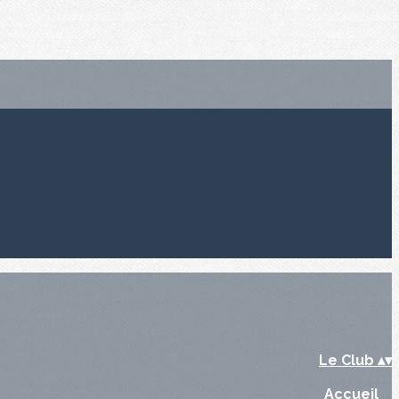
Le Club
▴
▾
Accueil